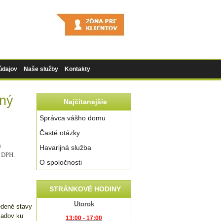
údajov
Naše služby
Kontakty
iný
Najčítanejšie
Správca vášho domu
Časté otázky
a
Havarijná služba
s DPH
.
O spoločnosti
STRÁNKOVÉ HODINY
Utorok
edené stavy
ladov ku
13:00 - 17:00