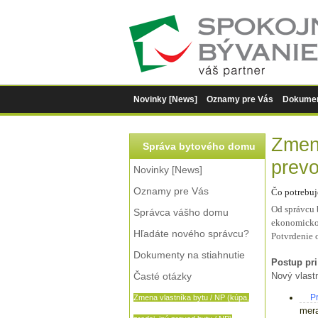
Novinky [News]
Oznamy pre Vás
Dokument
O spoločnosti
Zmena
Správa bytového domu
prevo
Novinky [News]
Oznamy pre Vás
Čo potrebuj
Od správcu 
Správca vášho domu
ekonomickom
Hľadáte nového správcu?
Potvrdenie 
Dokumenty na stiahnutie
Postup pri
Časté otázky
Nový vlast
P
Zmena vlastníka bytu / NP (kúpa,
mera