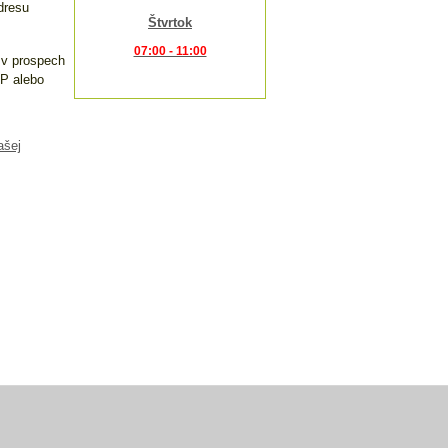
dresu
Štvrtok
07:00 - 11:00
 v prospech
NP alebo
relojes replicas
relojes imitacion
ašej