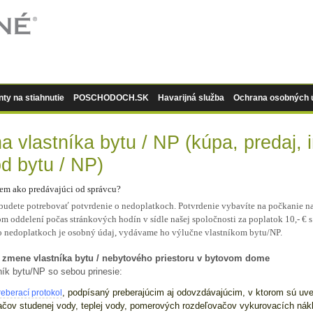
y na stiahnutie
POSCHODOCH.SK
Havarijná služba
Ochrana osobných 
 vlastníka bytu / NP (kúpa, predaj, 
d bytu / NP)
em ako predávajúci od správcu?
budete potrebovať potvrdenie o nedoplatkoch.
Potvrdenie vybavíte na počkanie n
 oddelení počas stránkových hodín v sídle našej spoločnosti za poplatok 10,- € 
o nedoplatkoch je osobný údaj, vydávame ho výlučne vlastníkom bytu/NP.
 zmene vlastníka bytu / nebytového priestoru v bytovom dome
ník bytu/NP so sebou prinesie:
, podpísaný preberajúcim aj odovzdávajúcim, v ktorom sú uv
reberací protokol
čov studenej vody, teplej vody, pomerových rozdeľovačov vykurovacích nák