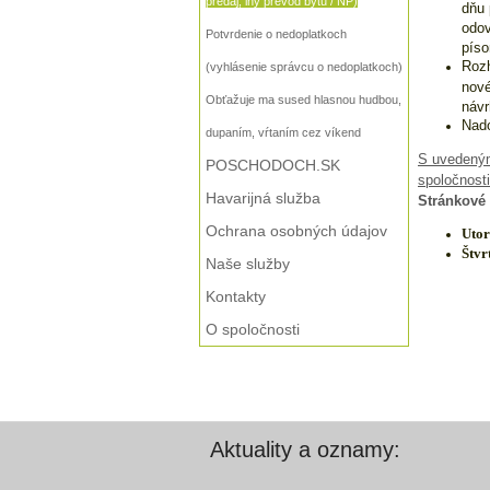
predaj, iný prevod bytu / NP)
dňu 
odov
Potvrdenie o nedoplatkoch
píso
Rozh
(vyhlásenie správcu o nedoplatkoch)
nové
Obťažuje ma sused hlasnou hudbou,
návr
Nado
dupaním, vŕtaním cez víkend
S uvedeným
POSCHODOCH.SK
spoločnosti
Havarijná služba
Stránkové
Ochrana osobných údajov
Uto
Štvr
Naše služby
Kontakty
O spoločnosti
Aktuality a oznamy: