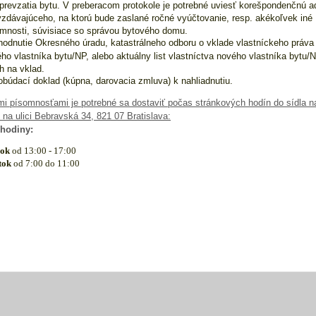
prevzatia bytu. V preberacom protokole je potrebné uviesť korešpondenčnú a
zdávajúceho, na ktorú bude zaslané ročné vyúčtovanie, resp. akékoľvek iné
mnosti, súvisiace so správou bytového domu.
odnutie Okresného úradu, katastrálneho odboru o vklade vlastníckeho práva
ho vlastníka bytu/NP, alebo aktuálny list vlastníctva nového vlastníka bytu/
h na vklad.
búdací doklad (kúpna, darovacia zmluva) k nahliadnutiu.
i písomnosťami je potrebné sa dostaviť počas stránkových hodín do sídla n
 na ulici Bebravská 34, 821 07 Bratislava:
 hodiny:
rok
od 13:00 - 17:00
tok
od 7:00 do 11:00